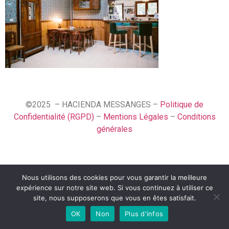
©2025 – HACIENDA MESSANGES –
Politique de
Confidentialité (RGPD)
–
Mentions Légales
–
Conditions
générales
Nous utilisons des cookies pour vous garantir la meilleure
English (UK)
expérience sur notre site web. Si vous continuez à utiliser ce
Français
site, nous supposerons que vous en êtes satisfait.
OK
Non
Plus d'infos
Español