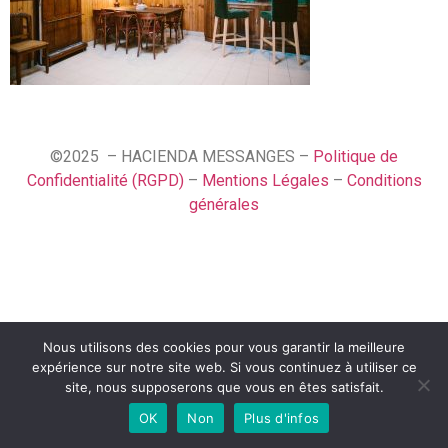
©2025 – HACIENDA MESSANGES –
Politique de
Confidentialité (RGPD)
–
Mentions Légales
–
Conditions
générales
Nous utilisons des cookies pour vous garantir la meilleure
English (UK)
expérience sur notre site web. Si vous continuez à utiliser ce
Français
site, nous supposerons que vous en êtes satisfait.
OK
Non
Plus d'infos
Español