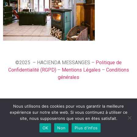
©2025 – HACIENDA MESSANGES –
Politique de
Confidentialité (RGPD)
–
Mentions Légales
–
Conditions
générales
Nous utilisons des cookies pour vous garantir la meilleure
English (UK)
expérience sur notre site web. Si vous continuez à utiliser ce
Français
site, nous supposerons que vous en êtes satisfait.
OK
Non
Plus d'infos
Español