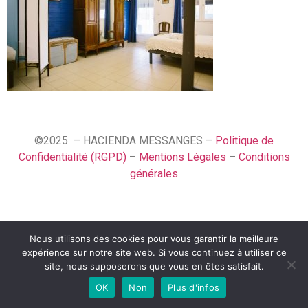
©2025 – HACIENDA MESSANGES –
Politique de
Confidentialité (RGPD)
–
Mentions Légales
–
Conditions
générales
Nous utilisons des cookies pour vous garantir la meilleure
English (UK)
expérience sur notre site web. Si vous continuez à utiliser ce
Français
site, nous supposerons que vous en êtes satisfait.
OK
Non
Plus d'infos
Español