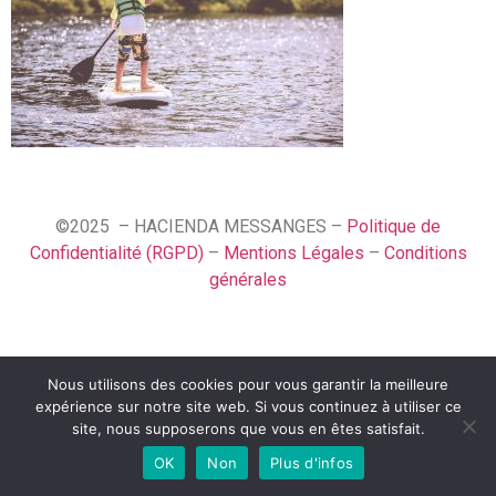
©2025 – HACIENDA MESSANGES –
Politique de
Confidentialité (RGPD)
–
Mentions Légales
–
Conditions
générales
Nous utilisons des cookies pour vous garantir la meilleure
English (UK)
expérience sur notre site web. Si vous continuez à utiliser ce
Français
site, nous supposerons que vous en êtes satisfait.
OK
Non
Plus d'infos
Español