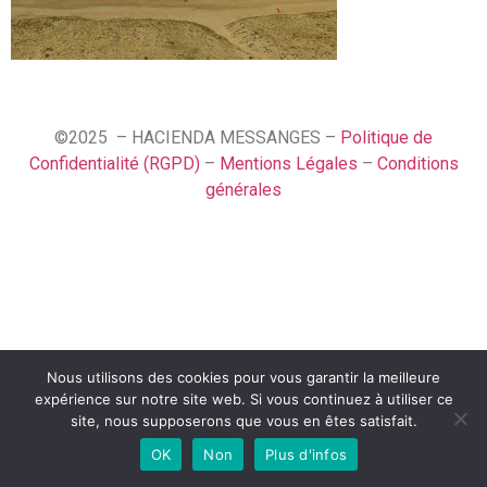
©2025 – HACIENDA MESSANGES –
Politique de
Confidentialité (RGPD)
–
Mentions Légales
–
Conditions
générales
Nous utilisons des cookies pour vous garantir la meilleure
English (UK)
expérience sur notre site web. Si vous continuez à utiliser ce
Français
site, nous supposerons que vous en êtes satisfait.
OK
Non
Plus d'infos
Español