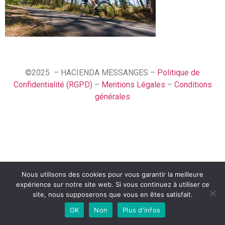
©2025 – HACIENDA MESSANGES –
Politique de
Confidentialité (RGPD)
–
Mentions Légales
–
Conditions
générales
Nous utilisons des cookies pour vous garantir la meilleure
English (UK)
expérience sur notre site web. Si vous continuez à utiliser ce
Français
site, nous supposerons que vous en êtes satisfait.
OK
Non
Plus d'infos
Español