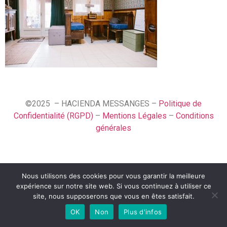
©2025 – HACIENDA MESSANGES –
Politique de
Confidentialité (RGPD)
–
Mentions Légales
–
Conditions
générales
Nous utilisons des cookies pour vous garantir la meilleure
Español
expérience sur notre site web. Si vous continuez à utiliser ce
English (UK)
site, nous supposerons que vous en êtes satisfait.
OK
Non
Plus d'infos
Français