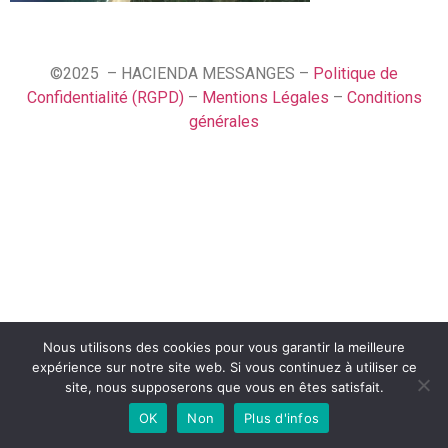
©2025 – HACIENDA MESSANGES –
Politique de
Confidentialité (RGPD)
–
Mentions Légales
–
Conditions
générales
Nous utilisons des cookies pour vous garantir la meilleure
Español
expérience sur notre site web. Si vous continuez à utiliser ce
Français
site, nous supposerons que vous en êtes satisfait.
OK
Non
Plus d'infos
English (UK)