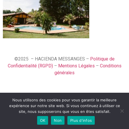
©2025 – HACIENDA MESSANGES –
Politique de
Confidentialité (RGPD)
–
Mentions Légales
–
Conditions
générales
Nous utilisons des cookies pour vous garantir la meilleure
Español
expérience sur notre site web. Si vous continuez à utiliser ce
Français
site, nous supposerons que vous en êtes satisfait.
OK
Non
Plus d'infos
English (UK)