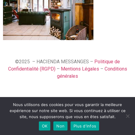
©2025 – HACIENDA MESSANGES –
Politique de
Confidentialité (RGPD)
–
Mentions Légales
–
Conditions
générales
Nous utilisons des cookies pour vous garantir la meilleure
Español
expérience sur notre site web. Si vous continuez à utiliser ce
Français
site, nous supposerons que vous en êtes satisfait.
OK
Non
Plus d'infos
English (UK)