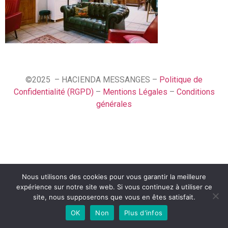
©2025 – HACIENDA MESSANGES –
Politique de
Confidentialité (RGPD)
–
Mentions Légales
–
Conditions
générales
Nous utilisons des cookies pour vous garantir la meilleure
Español
expérience sur notre site web. Si vous continuez à utiliser ce
Français
site, nous supposerons que vous en êtes satisfait.
OK
Non
Plus d'infos
English (UK)