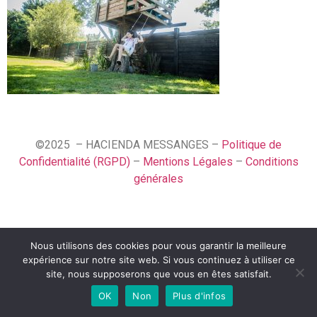
©2025 – HACIENDA MESSANGES –
Politique de
Confidentialité (RGPD)
–
Mentions Légales
–
Conditions
générales
Nous utilisons des cookies pour vous garantir la meilleure
Español
expérience sur notre site web. Si vous continuez à utiliser ce
Français
site, nous supposerons que vous en êtes satisfait.
OK
Non
Plus d'infos
English (UK)