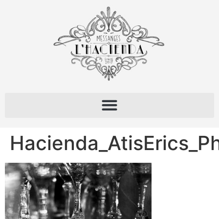
Hacienda_AtisErics_P