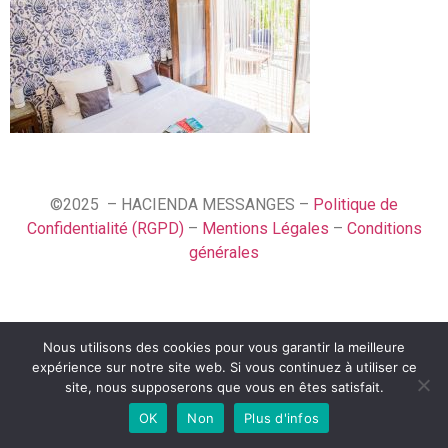
©2025 – HACIENDA MESSANGES –
Politique de
Confidentialité (RGPD)
–
Mentions Légales
–
Conditions
générales
Nous utilisons des cookies pour vous garantir la meilleure
Español
expérience sur notre site web. Si vous continuez à utiliser ce
Français
site, nous supposerons que vous en êtes satisfait.
OK
Non
Plus d'infos
English (UK)