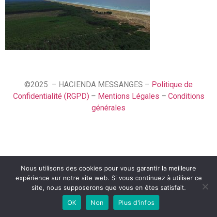
©2025 – HACIENDA MESSANGES –
Politique de
Confidentialité (RGPD)
–
Mentions Légales
–
Conditions
générales
Nous utilisons des cookies pour vous garantir la meilleure
Español
expérience sur notre site web. Si vous continuez à utiliser ce
Français
site, nous supposerons que vous en êtes satisfait.
OK
Non
Plus d'infos
English (UK)