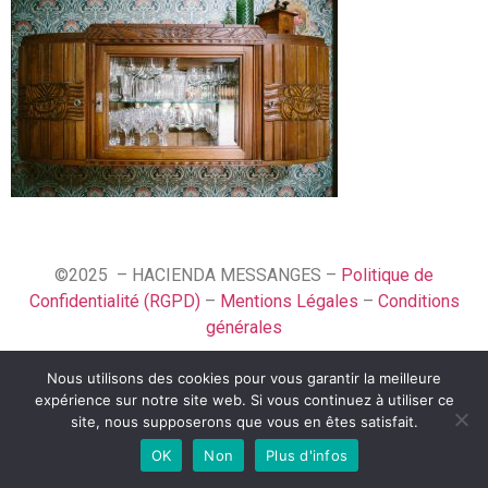
©2025 – HACIENDA MESSANGES –
Politique de
Confidentialité (RGPD)
–
Mentions Légales
–
Conditions
générales
Nous utilisons des cookies pour vous garantir la meilleure
Español
expérience sur notre site web. Si vous continuez à utiliser ce
Français
site, nous supposerons que vous en êtes satisfait.
OK
Non
Plus d'infos
English (UK)